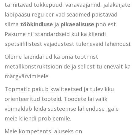
tarnitavad tõkkepuud, väravaajamid, jalakäijate
läbipääsu reguleerivad seadmed paistavad
silma
töökindluse
ja
pikaealisuse
poolest.
Pakume nii standardseid kui ka kliendi
spetsiifilistest vajadustest tulenevaid lahendusi.
Oleme laiendanud ka oma tootmist
metallkonstruktsioonide ja sellest tulenevalt ka
märgvärvimisele.
Topmatic pakub kvaliteetsed ja tulevikku
orienteeritud tooteid. Toodete lai valik
võimaldab leida süsteemse lahenduse igale
meie kliendi probleemile.
Meie kompetentsi aluseks on