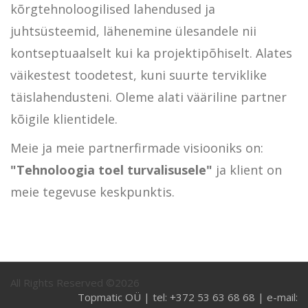
kõrgtehnoloogilised lahendused ja
juhtsüsteemid, lähenemine ülesandele nii
kontseptuaalselt kui ka projektipõhiselt. Alates
väikestest toodetest, kuni suurte terviklike
täislahendusteni. Oleme alati vääriline partner
kõigile klientidele.
Meie ja meie partnerfirmade visiooniks on:
"Tehnoloogia toel turvalisusele"
ja klient on
meie tegevuse keskpunktis.
All Rights Reserved ©2026
Topmatic OÜ | tel: +372 53 63 68 68 | e-mail: