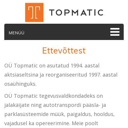
MENÜÜ
Ettevõttest
OÜ Topmatic on asutatud 1994. aastal
aktsiaseltsina ja reorganiseeritud 1997. aastal
osaühinguks.
OÜ Topmatic tegevusvaldkondadeks on
jalakäijate ning autotranspordi pääsla- ja
parklasüsteemide müük, paigaldus, hooldus,
vajadusel ka opereerimine. Meie poolt